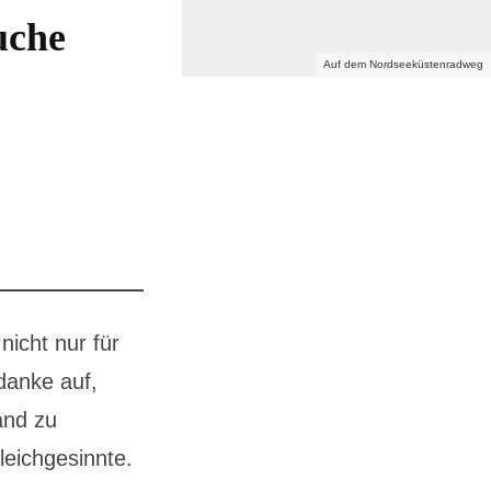
uche
Auf dem Nordseeküstenradweg
icht nur für
danke auf,
and zu
leichgesinnte.