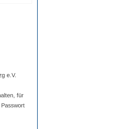
zg e.V.
alten, für
 Passwort