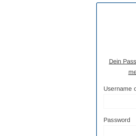
Dein Passw
me
Username o
Password