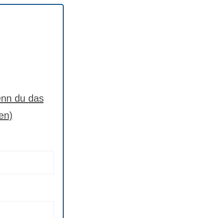
nn du das
en)