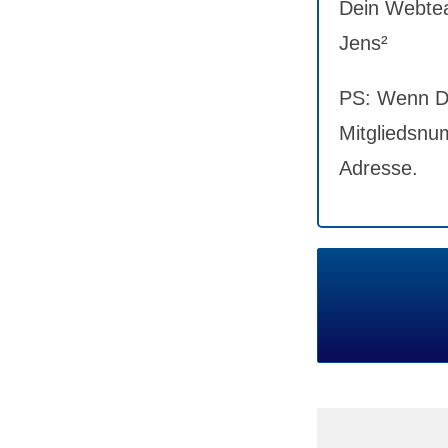
Dein Webte
Jens²
PS: Wenn Du
Mitgliedsnum
Adresse.