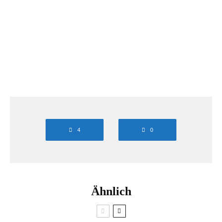
Peter ist Unternehmer und als Investor aktiv.
Weitere Impressionen und Kontakt gern auf Instagram
unter wolffontour sowie auf der Homepage
www.wolffontour.de
4
0
Ähnlich