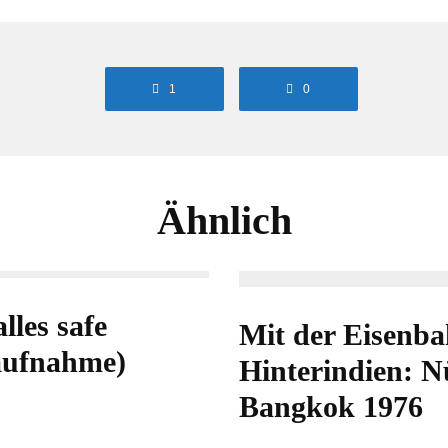
1
0
Ähnlich
lles safe
Mit der Eisenb
ufnahme)
Hinterindien: N
Bangkok 1976