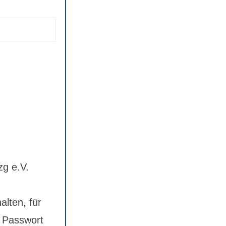
zg e.V.
alten, für
 Passwort