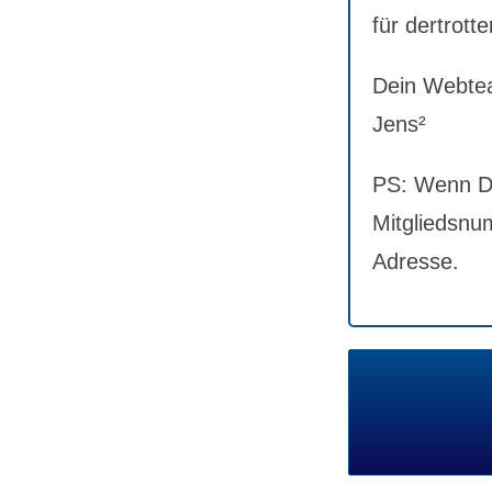
für dertrotte
Dein Webte
Jens²
PS: Wenn Du
Mitgliedsnum
Adresse.