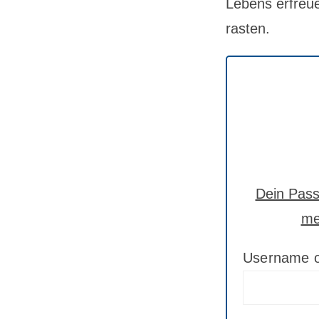
Lebens erfreue
rasten.
Dein Passw
me
Username o