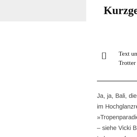
Kurzge
Text un
Trotter
Ja, ja, Bali, d
im Hochglanzre
»Tropenparadi
– siehe Vicki 