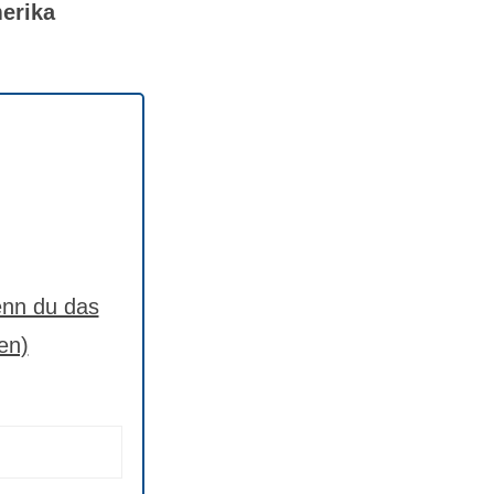
erika
nn du das
en)