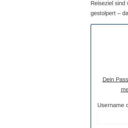
Reiseziel sind 
gestolpert – d
Dein Passw
me
Username o