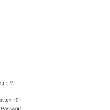
zg e.V.
alten, für
 Passwort