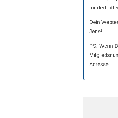
für dertrotte
Dein Webte
Jens²
PS: Wenn Du
Mitgliedsnum
Adresse.