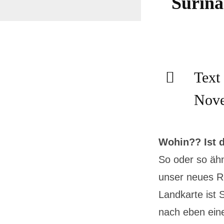
Surina
Text 
Nove
Wohin?? Ist 
So oder so ähn
unser neues R
Landkarte ist 
nach eben ein