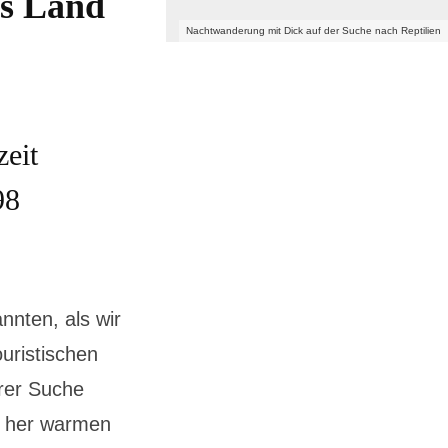
es Land
Nachtwanderung mit Dick auf der Suche nach Reptilien
zeit
98
nten, als wir
ouristischen
erer Suche
a her warmen