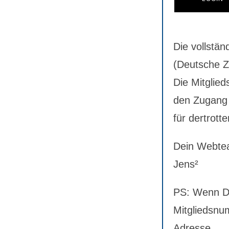
Die vollstän
(Deutsche Ze
Die Mitglied
den Zugang 
für dertrotte
Dein Webte
Jens²
PS: Wenn Du
Mitgliedsnum
Adresse.