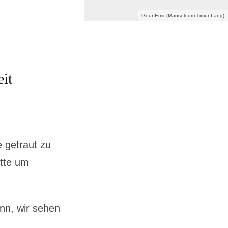
Gour Emir (Mausoleum Timur Lang)
it
e getraut zu
itte um
inn, wir sehen