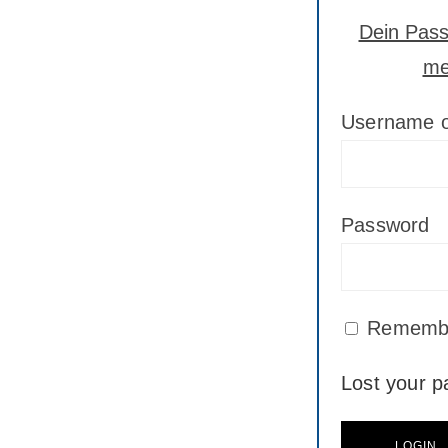
Dein Passw
me
Username o
Password
Rememb
Lost your 