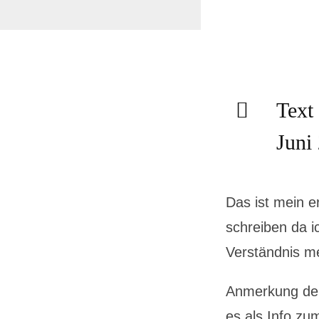
Text
Juni
Das ist mein e
schreiben da i
Verständnis m
Anmerkung der 
es als Info zu