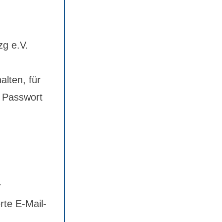
zg e.V.
alten, für
 Passwort
r
rte E-Mail-