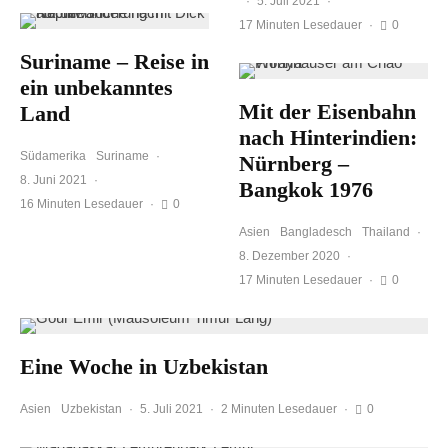
·
5. Juli 2021
·
17 Minuten Lesedauer
·
0
Suriname – Reise in
ein unbekanntes
Mit der Eisenbahn
Land
nach Hinterindien:
Südamerika
Suriname
·
Nürnberg –
8. Juni 2021
·
Bangkok 1976
16 Minuten Lesedauer
·
0
Asien
Bangladesch
Thailand
·
8. Dezember 2020
·
17 Minuten Lesedauer
·
0
Eine Woche in Uzbekistan
Asien
Uzbekistan
·
5. Juli 2021
·
2 Minuten Lesedauer
·
0